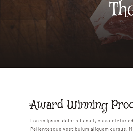
The
Award Winning Pro
Lorem ipsum dolor sit amet, consectetur adi
Pellentesque vestibulum aliquam cursus. M