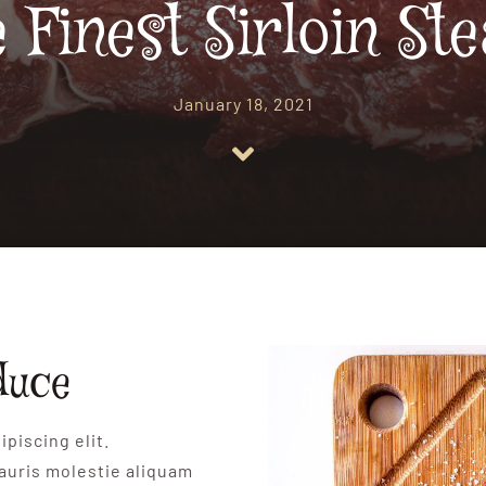
 Finest Sirloin St
January 18, 2021
duce
piscing elit.
auris molestie aliquam