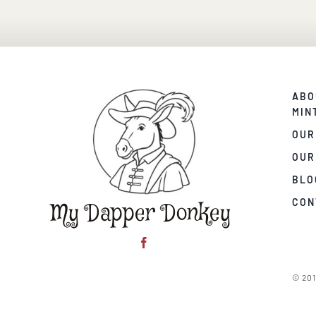
ABO
MIN
OUR
OUR
BLO
CON
My Dapper Donkey
© 201