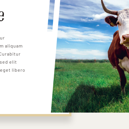
e
tur
um aliquam
Curabitur
sed elit
 eget libero